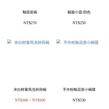
釉面瓷碗
貓臉小皿/四色
NT$270
NT$250
米白輕量馬克杯與碗
手作粉釉花形小碗碟
NT$300 ~ NT$500
NT$530