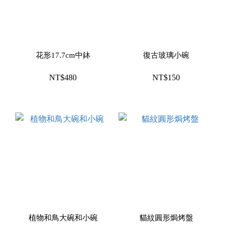
花形17.7cm中鉢
復古玻璃小碗
NT$480
NT$150
植物和鳥大碗和小碗
貓紋圓形焗烤盤