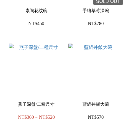
SOLD OUT
素陶花紋碗
手繪草莓深碗
NT$450
NT$780
燕子深盤/二種尺寸
藍貓丼飯大碗
NT$360 ~ NT$520
NT$570