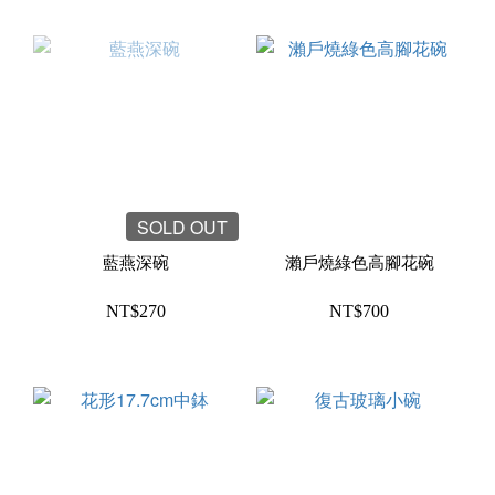
SOLD OUT
藍燕深碗
瀨戶燒綠色高腳花碗
NT$270
NT$700