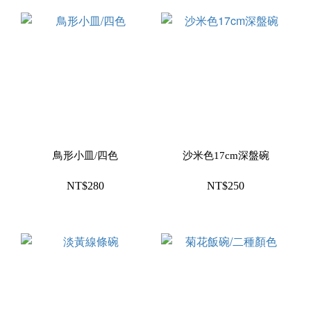
鳥形小皿/四色
沙米色17cm深盤碗
NT$280
NT$250