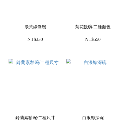
淡黃線條碗
菊花飯碗/二種顏色
NT$330
NT$550
鈴蘭素釉碗/二種尺寸
白浪鯨深碗