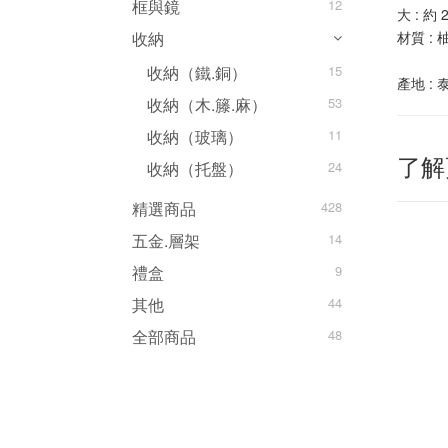
框與鏡
12
大 : 約 2
材質 : 
收納
收納（鐵.銅）
15
產地 : 
收納（木.籐.麻）
53
收納（玻璃）
11
了解
收納（托盤）
24
精選商品
428
五金.層架
14
禮盒
9
其他
44
全部商品
48