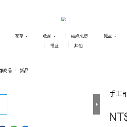
花草
收納
編織包籃
織品
禮盒
其他
部商品
新品
手工
NT