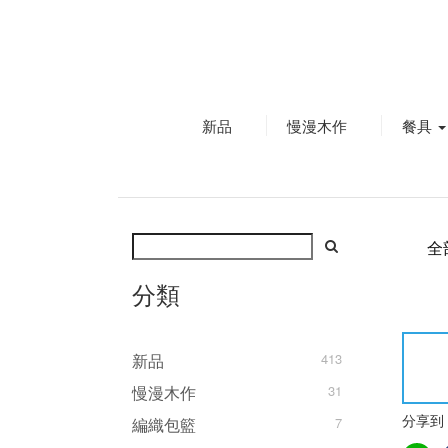
新品
慢漫木作
餐具
全
分類
新品
413
慢漫木作
31
編織包籃
7
分享到