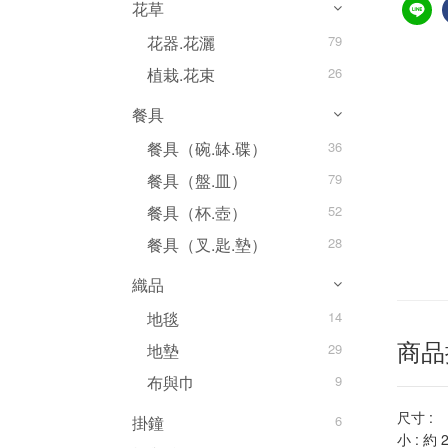
花草
花器.花灑
79
植栽.花束
26
餐具
餐具（碗.缽.碟）
36
餐具（盤.皿）
79
餐具（杯.壺）
52
餐具（叉.匙.墊）
28
織品
地毯
14
地墊
29
商品
布與巾
9
尺寸 :
掛鐘
6
小 : 約 2