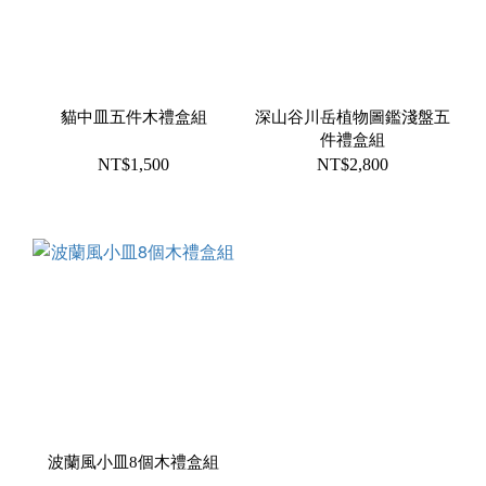
貓中皿五件木禮盒組
深山谷川岳植物圖鑑淺盤五
件禮盒組
NT$1,500
NT$2,800
波蘭風小皿8個木禮盒組