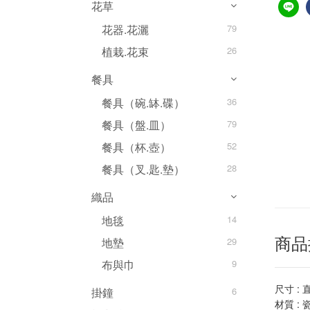
花草
花器.花灑
79
植栽.花束
26
餐具
餐具（碗.缽.碟）
36
餐具（盤.皿）
79
餐具（杯.壺）
52
餐具（叉.匙.墊）
28
織品
地毯
14
地墊
29
商品
布與巾
9
尺寸 : 
掛鐘
6
材質 : 