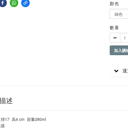
顏色
數量
加入購
送
描述
直徑17 高4 cm 容量280ml
瓷器