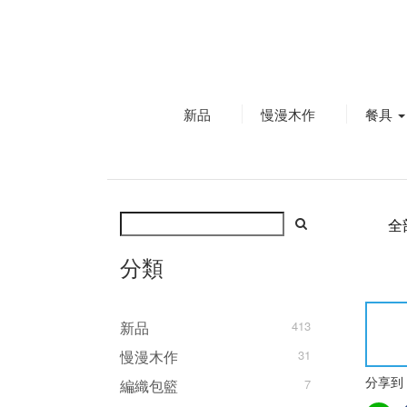
新品
慢漫木作
餐具
全
分類
新品
413
慢漫木作
31
編織包籃
7
分享到