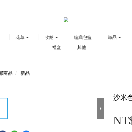
花草
收納
編織包籃
織品
禮盒
其他
部商品
新品
沙米色
NT