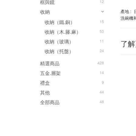
框與鏡
12
產地 :
收納
洗碗​​機
收納（鐵.銅）
15
收納（木.籐.麻）
53
收納（玻璃）
11
了解
收納（托盤）
24
精選商品
428
五金.層架
14
禮盒
9
其他
44
全部商品
48