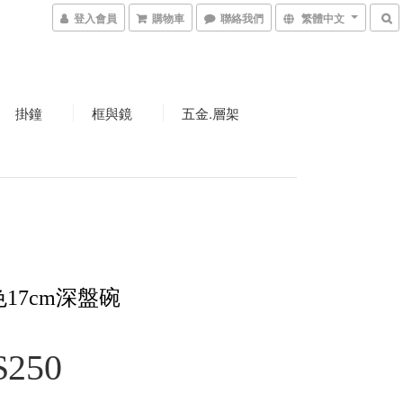
登入會員
購物車
聯絡我們
繁體中文
掛鐘
框與鏡
五金.層架
17cm深盤碗
$250