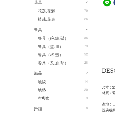
花草
花器.花灑
79
植栽.花束
26
餐具
餐具（碗.缽.碟）
36
餐具（盤.皿）
79
餐具（杯.壺）
52
餐具（叉.匙.墊）
28
DES
織品
地毯
14
尺寸 : 2
地墊
29
材質 : 
布與巾
9
產地 :
掛鐘
6
洗碗​​機