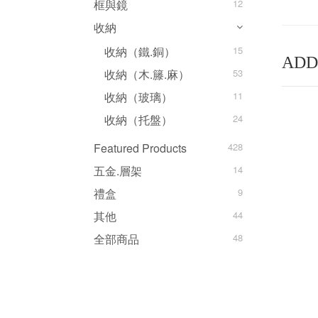
框與鏡
12
收納
收納（鐵.銅）
15
ADD
收納（木.籐.麻）
53
收納（玻璃）
11
收納（托盤）
24
Featured Products
428
五金.層架
14
禮盒
9
其他
44
全部商品
48