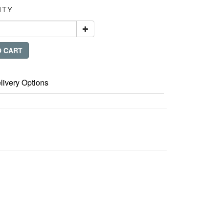
ITY
O CART
livery Options