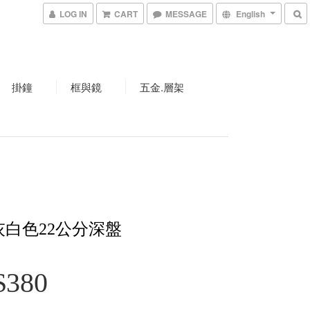
LOG IN
CART
MESSAGE
English
掛鐘
框與鏡
五金.層架
灰白色22公分深盤
$380