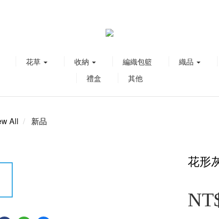
花草
收納
編織包籃
織品
禮盒
其他
ew All
新品
花形
NT