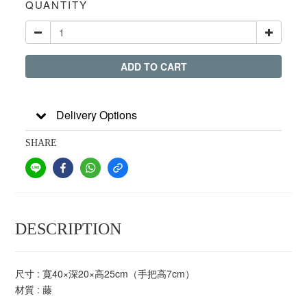
QUANTITY
ADD TO CART
Delivery Options
SHARE
DESCRIPTION
尺寸 :
寛40×深20×高25cm（手把高7cm）
材質 : 藤