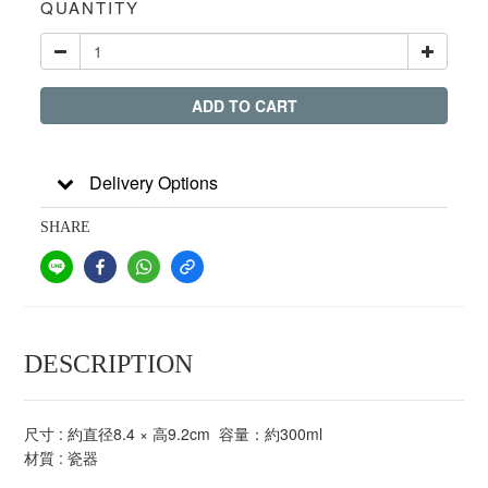
QUANTITY
ADD TO CART
Delivery Options
SHARE
DESCRIPTION
尺寸 : 約直径8.4 × 高9.2cm 容量：約300ml
材質 : 瓷器