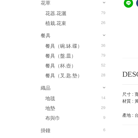
花草
花器.花灑
79
植栽.花束
26
餐具
餐具（碗.缽.碟）
36
餐具（盤.皿）
79
餐具（杯.壺）
52
DES
餐具（叉.匙.墊）
28
織品
尺寸 : 
地毯
14
材質 : 
地墊
29
產地 : 
布與巾
9
掛鐘
6