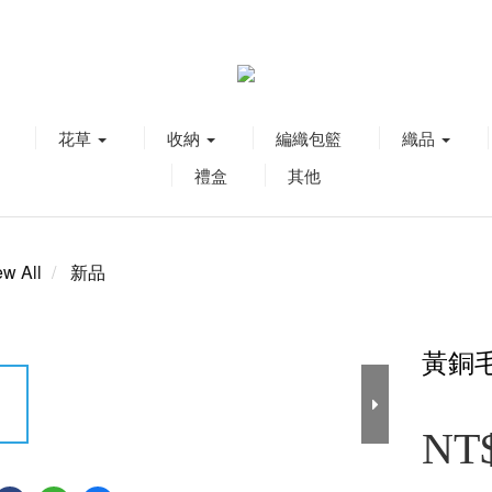
花草
收納
編織包籃
織品
禮盒
其他
ew All
新品
黃銅
NT