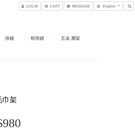
LOG IN
CART
MESSAGE
English
掛鐘
框與鏡
五金.層架
毛巾架
$980