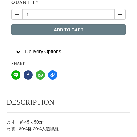
QUANTITY
ADD TO CART
Delivery Options
SHARE
DESCRIPTION
尺寸 : 約45 x 50cm
材質 : 80%棉 20%人造纖維