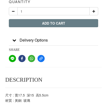
QUANTITY
ADD TO CART
Delivery Options
SHARE
DESCRIPTION
尺寸 : 寛17.5 深15 高5.5cm
材質 : 黃銅 玻璃