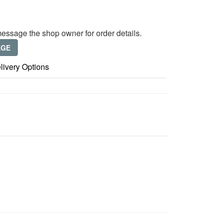
essage the shop owner for order details.
AGE
livery Options