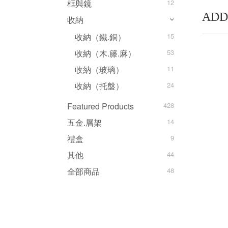
框與鏡
12
ADD
收納
收納（鐵.銅）
15
收納（木.籐.麻）
53
收納（玻璃）
11
收納（托盤）
24
Featured Products
428
五金.層架
14
禮盒
9
其他
44
全部商品
48