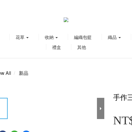
花草
收納
編織包籃
織品
禮盒
其他
ew All
新品
手作
NT$