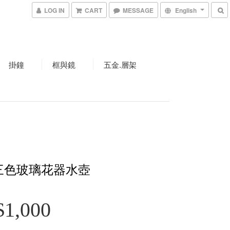
LOG IN
CART
MESSAGE
English
掛鐘
框與鏡
五金.層架
三色玻璃花器水壺
1,000