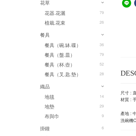
花草
花器.花灑
79
植栽.花束
26
餐具
餐具（碗.缽.碟）
36
餐具（盤.皿）
79
餐具（杯.壺）
52
DES
餐具（叉.匙.墊）
28
織品
尺寸 : 
地毯
14
材質 :
地墊
29
產地 : 
布與巾
9
洗碗​​
掛鐘
6