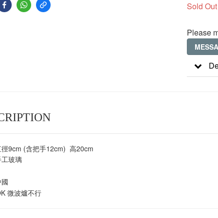
Sold Out
Please m
MESS
De
CRIPTION
直徑9cm (含把手12cm) 高20cm
 手工玻璃
中國
機OK 微波爐不行