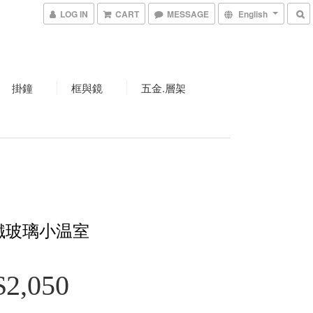
LOG IN
CART
MESSAGE
English
掛鐘
框與鏡
五金.層架
鐵玻璃小温室
2,050