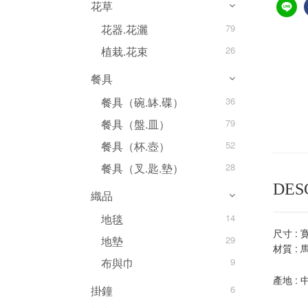
花草
花器.花灑
79
植栽.花束
26
餐具
餐具（碗.缽.碟）
36
餐具（盤.皿）
79
餐具（杯.壺）
52
餐具（叉.匙.墊）
28
DES
織品
地毯
14
尺寸 :
寛
地墊
29
材質 :
布與巾
9
產地 : 
掛鐘
6