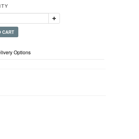
ITY
O CART
livery Options