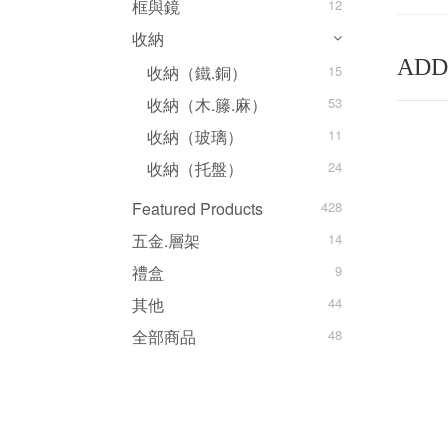
框與鏡
12
收納
ADD
收納（鐵.銅）
15
收納（木.籐.麻）
53
收納（玻璃）
11
收納（托盤）
24
Featured Products
428
五金.層架
14
禮盒
9
其他
44
全部商品
48