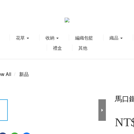
花草
收納
編織包籃
織品
禮盒
其他
ew All
新品
馬口
NT$